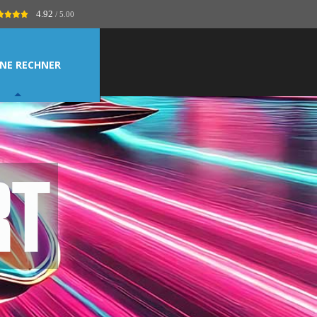
4.92
/ 5.00
NE RECHNER